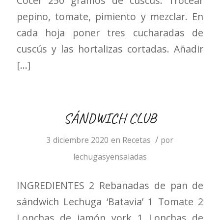
Cocer 250 gramos de cuscús. Trocear
pepino, tomate, pimiento y mezclar. En
cada hoja poner tres cucharadas de
cuscús y las hortalizas cortadas. Añadir
[…]
SÁNDWICH CLUB
/
3 diciembre 2020
en
Recetas
por
lechugasyensaladas
INGREDIENTES 2 Rebanadas de pan de
sándwich Lechuga ‘Batavia’ 1 Tomate 2
Lonchas de jamón york 1 Lonchas de